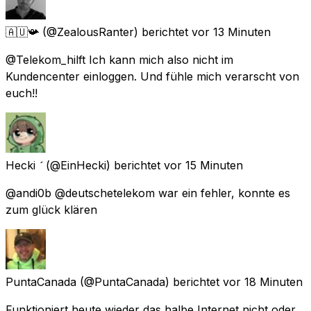
🇦🇺📯
(@ZealousRanter) berichtet
vor 13 Minuten
@Telekom_hilft Ich kann mich also nicht im
Kundencenter einloggen. Und fühle mich verarscht von
euch!!
Hecki 
(@EinHecki) berichtet
vor 15 Minuten
@andi0b @deutschetelekom war ein fehler, konnte es
zum glück klären
PuntaCanada
(@PuntaCanada) berichtet
vor 18 Minuten
Funktioniert heute wieder das halbe Internet nicht oder