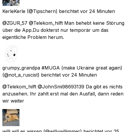
KerleKerle
(@Tipschern) berichtet
vor 24 Minuten
@ZGUR_57 @Telekom_hilft Man behebt keine Störung
über die App.Du dokterst nur temporär um das
eigentliche Problem herum.
grumpy_grandpa #MUGA (make Ukraine great again)
(@not_a_ruscist) berichtet
vor 24 Minuten
@Telekom_hilft @JohnSmi98693139 Da gibt es nichts
anzusehen. Ihr zahlt erst mal den Ausfall, dann reden
wir weiter
willi will es wissen
(@willywillimmer) berichtet
vor 25