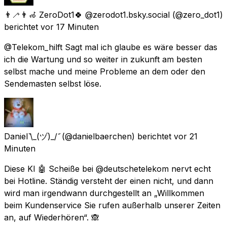
👨‍🦯👨‍🦽 ZeroDot1🍀 @zerodot1.bsky.social
(@zero_dot1)
berichtet
vor 17 Minuten
@Telekom_hilft Sagt mal ich glaube es wäre besser das
ich die Wartung und so weiter in zukunft am besten
selbst mache und meine Probleme an dem oder den
Sendemasten selbst löse.
Daniel ᷅\_(ヅ)_/ ᷄
(@danielbaerchen) berichtet
vor 21
Minuten
Diese KI 🤖 Scheiße bei @deutschetelekom nervt echt
bei Hotline. Ständig versteht der einen nicht, und dann
wird man irgendwann durchgestellt an „Willkommen
beim Kundenservice Sie rufen außerhalb unserer Zeiten
an, auf Wiederhören“. 🙈