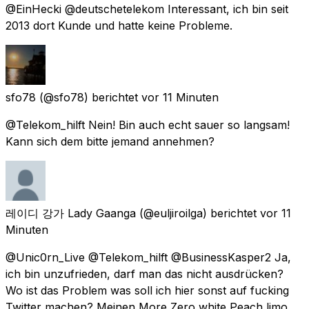
@EinHecki @deutschetelekom Interessant, ich bin seit
2013 dort Kunde und hatte keine Probleme.
sfo78
(@sfo78) berichtet
vor 11 Minuten
@Telekom_hilft Nein! Bin auch echt sauer so langsam!
Kann sich dem bitte jemand annehmen?
레이디 강가 Lady Gaanga
(@euljiroilga) berichtet
vor 11
Minuten
@Unic0rn_Live @Telekom_hilft @BusinessKasper2 Ja,
ich bin unzufrieden, darf man das nicht ausdrücken?
Wo ist das Problem was soll ich hier sonst auf fucking
Twitter machen? Meinen More Zero white Peach limo