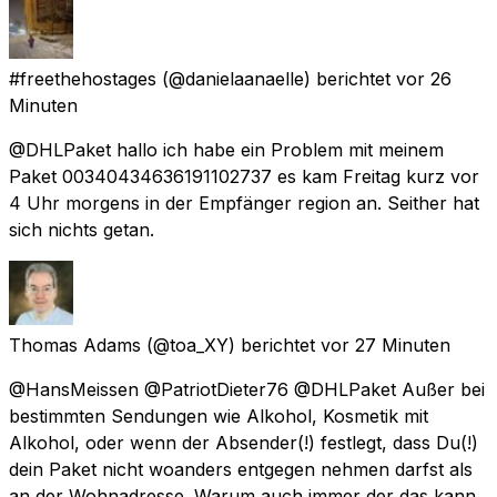
#freethehostages
(@danielaanaelle) berichtet
vor 26
Minuten
@DHLPaket hallo ich habe ein Problem mit meinem
Paket 00340434636191102737 es kam Freitag kurz vor
4 Uhr morgens in der Empfänger region an. Seither hat
sich nichts getan.
Thomas Adams
(@toa_XY) berichtet
vor 27 Minuten
@HansMeissen @PatriotDieter76 @DHLPaket Außer bei
bestimmten Sendungen wie Alkohol, Kosmetik mit
Alkohol, oder wenn der Absender(!) festlegt, dass Du(!)
dein Paket nicht woanders entgegen nehmen darfst als
an der Wohnadresse. Warum auch immer der das kann.