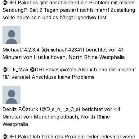
@DHLPaket es gibt anscheinend ein Problem mit meiner
Sendung!? Seit 2 Tagen passiert nichts mehr! Zustellung
sollte heute sein und es hängt irgendwo fest
Michael.14.2.3.4
(@michael142341) berichtet
vor 41
Minuten
von
Hückelhoven, North Rhine-Westphalia
@LTE_Max @DHLPaket @o2de Also ich hab mit meinem
1&1 versatel Anschluss keine Probleme
DeNiz F.Öztürk
(@D_e_n_i_z_C_e) berichtet
vor 44
Minuten
von
Mönchengladbach, North Rhine-
Westphalia
@DHLPaket Ich habe das Problem leider jedesmal wenn