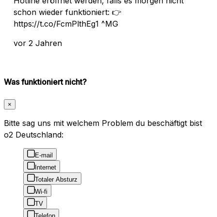
Hotline eröffnet werden, falls es morgen nicht
schon wieder funktioniert: 👉
https://t.co/FcmPlthEg1 ^MG
vor 2 Jahren
Was funktioniert nicht?
×
Bitte sag uns mit welchem Problem du beschäftigt bist
o2 Deutschland:
E-mail
Internet
Totaler Absturz
Wi-fi
TV
Telefon