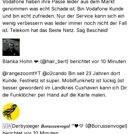
Vodafone haben ihre Pässe leider aus dem Markt
genommen was echt Schade ist. Bin Vodafone Kunde
und bin echt zufrieden. Nur der Service kann sich ein
wenig verbessern was leider immer noch nicht der Fall
ist. Telekom hat das Beste Netz. Sag Bescheid!
Blanka Hohn 📯
(@hair_bert) berichtet
vor 10 Minuten
@rangezoomtYT @o2cando Bin seit 23 Jahren dort
Kunde. Festnetz ist super. Mobilfunknetz ist lückig (ist
besser geworden) im Landkreis Cuxhaven kann ich Dir
die Funklöcher per Hand auf die Karte malen.
🇺🇦Derbysieger 𝑩𝒐𝒓𝒖𝒔𝒔𝒆𝒏𝒗𝒐𝒈𝒆𝒍 ™️🖤💛
(@Borussenvogel)
berichtet
vor 10 Minuten