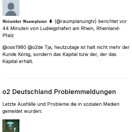
𝕽𝖊𝖎𝖘𝖊𝖓𝖉𝖊𝖗 𝕽𝖆𝖚𝖒𝖕𝖑𝖆𝖓𝖊𝖗 🌲
(@raumplanungtv) berichtet
vor
44 Minuten
von
Ludwigshafen am Rhein, Rheinland-
Pfalz
@osis1980 @o2de Tja, heutzutage ist halt nicht mehr der
Kunde König, sondern das Kapital bzw der, der das
Kapital erhält.
o2 Deutschland Problemmeldungen
Letzte Ausfälle und Probleme die in sozialen Medien
gemeldet wurden: