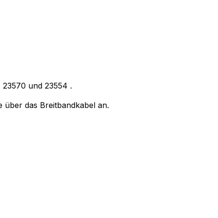
,
23570
und
23554
.
e über das Breitbandkabel an.