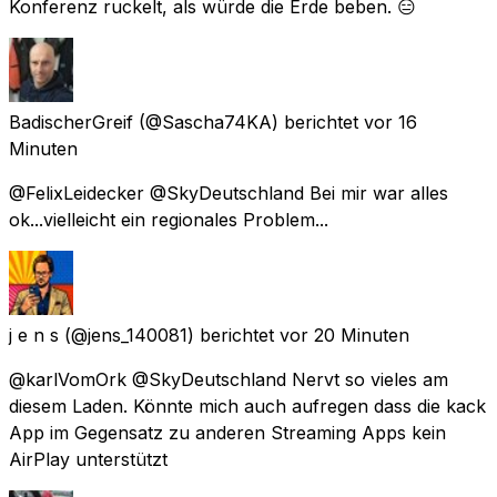
Konferenz ruckelt, als würde die Erde beben. 😑
BadischerGreif
(@Sascha74KA) berichtet
vor 16
Minuten
@FelixLeidecker @SkyDeutschland Bei mir war alles
ok...vielleicht ein regionales Problem...
j e n s
(@jens_140081) berichtet
vor 20 Minuten
@karlVomOrk @SkyDeutschland Nervt so vieles am
diesem Laden. Könnte mich auch aufregen dass die kack
App im Gegensatz zu anderen Streaming Apps kein
AirPlay unterstützt