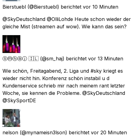
Bierstuebl
(@Bierstuebl) berichtet
vor 10 Minuten
@SkyDeutschland @OlliLohde Heute schon wieder der
gleiche Mist (streamen auf wow). Wie kann das sein?
ⓢⓜⓗⓐⓙ 🇮🇱
(@sm_haj) berichtet
vor 13 Minuten
Wie schön, Freitagabend, 2. Liga und #sky kriegt es
wieder nicht hin. Konferenz schön instabil u d
Kundenservice schrieb mir nach meinem rant letzter
Woche, sie kennen die Probleme. @SkyDeutschland
@SkySportDE
nelson
(@mynameisn3lson) berichtet
vor 20 Minuten