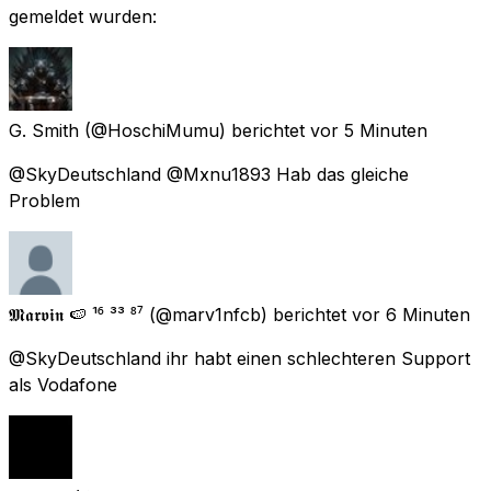
gemeldet wurden:
G. Smith
(@HoschiMumu) berichtet
vor 5 Minuten
@SkyDeutschland @Mxnu1893 Hab das gleiche
Problem
𝕸𝖆𝖗𝖛𝖎𝖓 🍉 ¹⁶ ³³ ⁸⁷
(@marv1nfcb) berichtet
vor 6 Minuten
@SkyDeutschland ihr habt einen schlechteren Support
als Vodafone