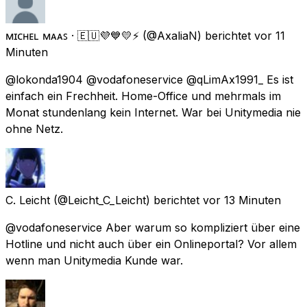
ᴍɪᴄʜᴇʟ ᴍᴀᴀꜱ · 🇪🇺💜💙💛⚡
(@AxaliaN) berichtet
vor 11
Minuten
@lokonda1904 @vodafoneservice @qLimAx1991_ Es ist
einfach ein Frechheit. Home-Office und mehrmals im
Monat stundenlang kein Internet. War bei Unitymedia nie
ohne Netz.
C. Leicht
(@Leicht_C_Leicht) berichtet
vor 13 Minuten
@vodafoneservice Aber warum so kompliziert über eine
Hotline und nicht auch über ein Onlineportal? Vor allem
wenn man Unitymedia Kunde war.