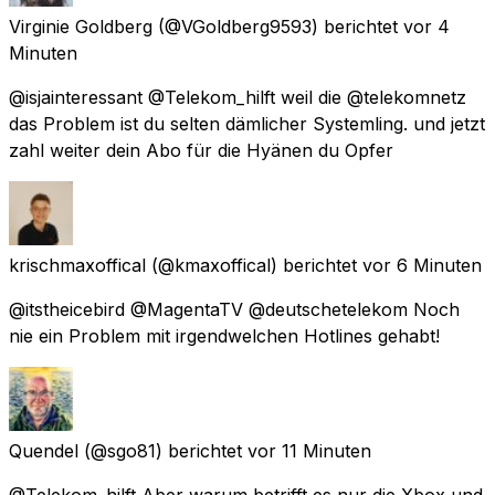
Virginie Goldberg
(@VGoldberg9593) berichtet
vor 4
Minuten
@isjainteressant @Telekom_hilft weil die @telekomnetz
das Problem ist du selten dämlicher Systemling. und jetzt
zahl weiter dein Abo für die Hyänen du Opfer
krischmaxoffical
(@kmaxoffical) berichtet
vor 6 Minuten
@itstheicebird @MagentaTV @deutschetelekom Noch
nie ein Problem mit irgendwelchen Hotlines gehabt!
Quendel
(@sgo81) berichtet
vor 11 Minuten
@Telekom_hilft Aber warum betrifft es nur die Xbox und