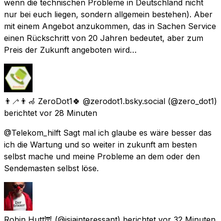
wenn die technischen Probleme in Deutschland nicht
nur bei euch liegen, sondern allgemein bestehen). Aber
mit einem Angebot anzukommen, das in Sachen Service
einen Rückschritt von 20 Jahren bedeutet, aber zum
Preis der Zukunft angeboten wird…
👨‍🦯👨‍🦽 ZeroDot1🍀 @zerodot1.bsky.social
(@zero_dot1)
berichtet
vor 28 Minuten
@Telekom_hilft Sagt mal ich glaube es wäre besser das
ich die Wartung und so weiter in zukunft am besten
selbst mache und meine Probleme an dem oder den
Sendemasten selbst löse.
Robin Hutt🦉
(@isjainteressant) berichtet
vor 32 Minuten