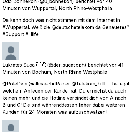
Udo Bonnekoh
(@u_bonnekoh) berichtet
vor 40
Minuten
von
Wuppertal, North Rhine-Westphalia
Da kann doch was nicht stimmen mit dem Internet in
#Wuppertal. Weiß die @deutschetelekom da Genaueres?
#Support #Hilfe
Lukrates Suga 🇺🇦
(@der_sugasoph) berichtet
vor 41
Minuten
von
Bochum, North Rhine-Westphalia
@RoteDani @allmaechdRainer @Telekom_hilft ... bei egal
welchem Anliegen der Kunde hat! Du erreichst da auch
keinen mehr und die Hotline verbindet dich von A nach
B und C! Die sind währenddessen lieber dabei weiteren
Kunden für 24 Monaten was aufzuschwatzen!