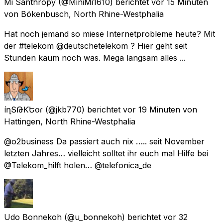
Mi Santhropy
(@MiniMi1610) berichtet
vor 15 Minuten
von
Bökenbusch, North Rhine-Westphalia
Hat noch jemand so miese Internetprobleme heute? Mit
der #telekom @deutschetelekom ? Hier geht seit
Stunden kaum noch was. Mega langsam alles ...
íղՏԹҽƘԵօɾ
(@jkb770) berichtet
vor 19 Minuten
von
Hattingen, North Rhine-Westphalia
@o2business Da passiert auch nix ….. seit November
letzten Jahres… vielleicht solltet ihr euch mal Hilfe bei
@Telekom_hilft holen… @telefonica_de
Udo Bonnekoh
(@u_bonnekoh) berichtet
vor 32