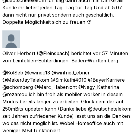
@deutschetelekom Ich sag dann auch mal Danke als
Kunde ihr liefert jeden Tag, Tag für Tag Und ab 5.07
dann nicht nur privat sondern auch geschäftlich.
Doppelte Möglichkeit sich zu freuen 👏
Oliver Herbert
(@Fleinsbach) berichtet
vor 57 Minuten
von
Leinfelden-Echterdingen, Baden-Württemberg
@KolSeb @ewingo13 @winfried_ebner
@MakerJayTelekom @SimKathi4010 @BayerKarriere
@schomberg @Marc_Habenicht @Nagy_Katharina
@rezamou ich bin froh als mobiler worker in diesem
Modus bereits länger zu arbeiten. Glück dem der auf
250mBits updaten kann (Danke liebe @deutschetelekom
seit Jahren zufriedener Kunde) lasst uns an die Denken
wo das nicht möglich ist. Wobei Homeoffice auch mit
weniger MBit funktioniert