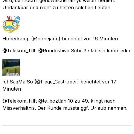
wird, dennoch irgendwelche larrys weiter heulen.
Undankbar und nicht zu helfen solchen Leuten.
Honerkamp
(@honejann) berichtet
vor 16 Minuten
@Telekom_hilft @Rondoshiva Scheiße labern kann jeder
IchSagMalSo
(@Fiege_Castroper) berichtet
vor 17
Minuten
@Telekom_hilft @te_poztlan 10 zu 49. klingt nach
Missverhältnis. Der Kunde musste ggf. Urlaub nehmen.