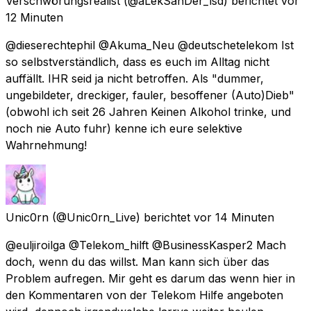
Verschwörungsrealist
(@aLekSanDer_lsd) berichtet
vor
12 Minuten
@dieserechtephil @Akuma_Neu @deutschetelekom Ist
so selbstverständlich, dass es euch im Alltag nicht
auffällt. IHR seid ja nicht betroffen. Als "dummer,
ungebildeter, dreckiger, fauler, besoffener (Auto)Dieb"
(obwohl ich seit 26 Jahren Keinen Alkohol trinke, und
noch nie Auto fuhr) kenne ich eure selektive
Wahrnehmung!
Unic0rn
(@Unic0rn_Live) berichtet
vor 14 Minuten
@euljiroilga @Telekom_hilft @BusinessKasper2 Mach
doch, wenn du das willst. Man kann sich über das
Problem aufregen. Mir geht es darum das wenn hier in
den Kommentaren von der Telekom Hilfe angeboten