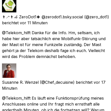
👨‍🦯👨‍🦽 ZeroDot1🍀 @zerodot1.bsky.social
(@zero_dot1)
berichtet
vor 11 Minuten
@Telekom_hilft Danke für die Info. Hm, seltsam, ich
habe hier aber tatsächlich eine Mobilfunk-Störung und
der Mast ist für meine Funkzelle zuständig. Der Mast
gehört ja der Telekom deshalb fage ich euch. Vielleicht
wird das Problem demnächst behoben.
Susanne R. Wenzel
(@Chef_decuisine) berichtet
vor 17
Minuten
@Telekom_hilft Es läuft eine Funktionsprüfung meines
Anschlusses online und Ihr fragt mich ernsthaft alle
anderthalb Minuten, ob ich die fortsetzen will? Warum