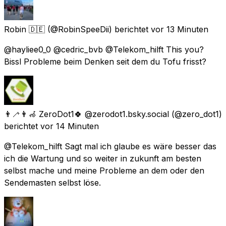
Robin 🇩🇪
(@RobinSpeeDii) berichtet
vor 13 Minuten
@hayliee0_0 @cedric_bvb @Telekom_hilft This you?
Bissl Probleme beim Denken seit dem du Tofu frisst?
👨‍🦯👨‍🦽 ZeroDot1🍀 @zerodot1.bsky.social
(@zero_dot1)
berichtet
vor 14 Minuten
@Telekom_hilft Sagt mal ich glaube es wäre besser das
ich die Wartung und so weiter in zukunft am besten
selbst mache und meine Probleme an dem oder den
Sendemasten selbst löse.