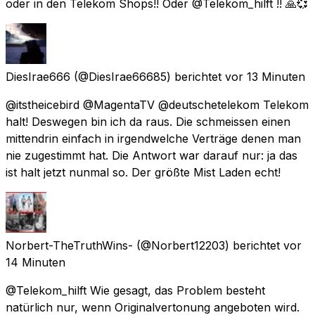
oder in den Telekom Shops!! Oder @Telekom_hilft !! 🙏💞
DiesIrae666
(@DiesIrae66685) berichtet
vor 13 Minuten
@itstheicebird @MagentaTV @deutschetelekom Telekom
halt! Deswegen bin ich da raus. Die schmeissen einen
mittendrin einfach in irgendwelche Verträge denen man
nie zugestimmt hat. Die Antwort war darauf nur: ja das
ist halt jetzt nunmal so. Der größte Mist Laden echt!
Norbert-TheTruthWins-
(@Norbert12203) berichtet
vor
14 Minuten
@Telekom_hilft Wie gesagt, das Problem besteht
natürlich nur, wenn Originalvertonung angeboten wird.