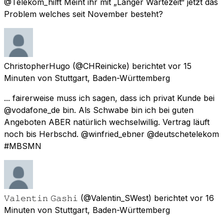
@Telekom_hilft Meint ihr mit „Langer Wartezeit“ jetzt das
Problem welches seit November besteht?
ChristopherHugo
(@CHReinicke) berichtet
vor 15
Minuten
von
Stuttgart, Baden-Württemberg
... fairerweise muss ich sagen, dass ich privat Kunde bei
@vodafone_de bin. Als Schwabe bin ich bei guten
Angeboten ABER natürlich wechselwillig. Vertrag läuft
noch bis Herbschd. @winfried_ebner @deutschetelekom
#MBSMN
𝚅𝚊𝚕𝚎𝚗𝚝𝚒𝚗 𝙶𝚊𝚜𝚑𝚒
(@Valentin_SWest) berichtet
vor 16
Minuten
von
Stuttgart, Baden-Württemberg