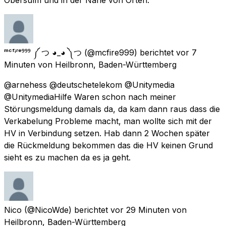
ᵐᶜᶠᶤʳᵉ⁹⁹⁹ ༼ つ ◕_◕ ༽つ
(@mcfire999) berichtet
vor 7
Minuten
von
Heilbronn, Baden-Württemberg
@arnehess @deutschetelekom @Unitymedia
@UnitymediaHilfe Waren schon nach meiner
Störungsmeldung damals da, da kam dann raus dass die
Verkabelung Probleme macht, man wollte sich mit der
HV in Verbindung setzen. Hab dann 2 Wochen später
die Rückmeldung bekommen das die HV keinen Grund
sieht es zu machen da es ja geht.
Nico
(@NicoWde) berichtet
vor 29 Minuten
von
Heilbronn, Baden-Württemberg