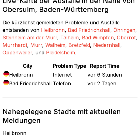
Live-Karte der Ausfälle in der Nähe von
Obersulm, Baden-Württemberg
Die kürzlichst gemeldeten Probleme und Ausfälle
entstanden von
Heilbronn
,
Bad Friedrichshall
,
Öhringen
,
Steinheim am der Murr
,
Talheim
,
Bad Wimpfen
,
Oberrot
,
Murrhardt
,
Murr
,
Walheim
,
Bretzfeld
,
Niedernhall
,
Oppenweiler
, und
Pleidelsheim
.
City
Problem Type
Report Time
Heilbronn
Internet
vor 6 Stunden
Bad Friedrichshall
Telefon
vor 2 Tagen
Nahegelegene Stadte mit aktuellen
Meldungen
Heilbronn