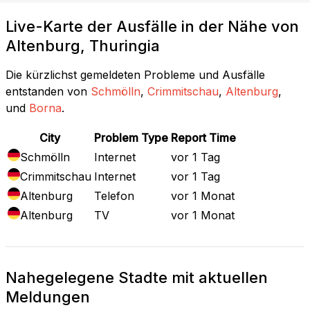
Live-Karte der Ausfälle in der Nähe von
Altenburg, Thuringia
Die kürzlichst gemeldeten Probleme und Ausfälle
entstanden von
Schmölln
,
Crimmitschau
,
Altenburg
,
und
Borna
.
City
Problem Type
Report Time
Schmölln
Internet
vor 1 Tag
Crimmitschau
Internet
vor 1 Tag
Altenburg
Telefon
vor 1 Monat
Altenburg
TV
vor 1 Monat
Nahegelegene Stadte mit aktuellen
Meldungen