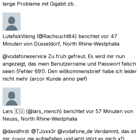
lange Probleme mit Gigabit zb.
LutefiskViking
(@Rachsucht84) berichtet
vor 47
Minuten
von
Düsseldorf, North Rhine-Westphalia
@vodafoneservice Zu früh gefreut. Es wird mir nun
angezeigt, das mein Benutzername und Passwort falsch
seien (Fehler 691). Den willkommensbrief habe ich leider
nicht mehr (arcor Kunde anno pief)
Lars 🇪🇺
(@lars_mench) berichtet
vor 57 Minuten
von
Neuss, North Rhine-Westphalia
@davidhrdr @TJoxx3r @vodafone_de Verdammt, das ist
mir zuvor nie aufgefallen und jetzt stört es mich xD