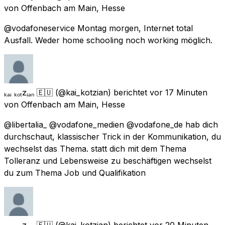
von
Offenbach am Main, Hesse
@vodafoneservice Montag morgen, Internet total
Ausfall. Weder home schooling noch working möglich.
ₖₐᵢ ₖₒₜzᵢₐₙ 🇪🇺
(@kai_kotzian) berichtet
vor 17 Minuten
von
Offenbach am Main, Hesse
@libertalia_ @vodafone_medien @vodafone_de hab dich
durchschaut, klassischer Trick in der Kommunikation, du
wechselst das Thema. statt dich mit dem Thema
Tolleranz und Lebensweise zu beschäftigen wechselst
du zum Thema Job und Qualifikation
ₖₐᵢ ₖₒₜzᵢₐₙ 🇪🇺
(@kai_kotzian) berichtet
vor 20 Minuten