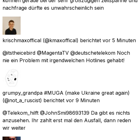
können gerade bei der sehr großzügigen zeitspanne und
nachfrage dürfte es unwahrscheinlich sein
krischmaxoffical
(@kmaxoffical) berichtet
vor 5 Minuten
@itstheicebird @MagentaTV @deutschetelekom Noch
nie ein Problem mit irgendwelchen Hotlines gehabt!
grumpy_grandpa #MUGA (make Ukraine great again)
(@not_a_ruscist) berichtet
vor 9 Minuten
@Telekom_hilft @JohnSmi98693139 Da gibt es nichts
anzusehen. Ihr zahlt erst mal den Ausfall, dann reden
wir weiter