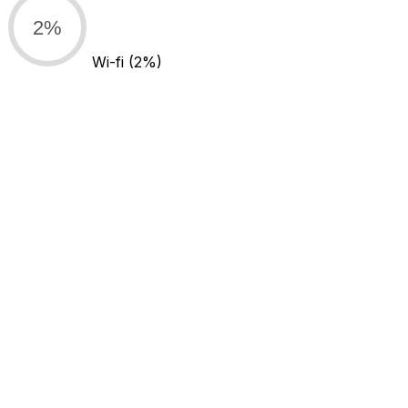
2%
Wi-fi
(2%)