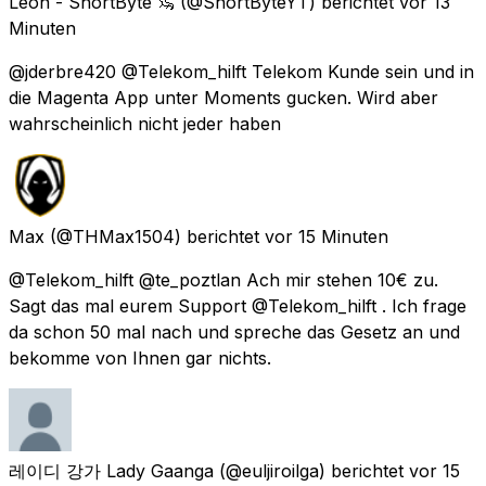
Leon - ShortByte 🦦
(@ShortByteYT) berichtet
vor 13
Minuten
@jderbre420 @Telekom_hilft Telekom Kunde sein und in
die Magenta App unter Moments gucken. Wird aber
wahrscheinlich nicht jeder haben
Max
(@THMax1504) berichtet
vor 15 Minuten
@Telekom_hilft @te_poztlan Ach mir stehen 10€ zu.
Sagt das mal eurem Support @Telekom_hilft . Ich frage
da schon 50 mal nach und spreche das Gesetz an und
bekomme von Ihnen gar nichts.
레이디 강가 Lady Gaanga
(@euljiroilga) berichtet
vor 15