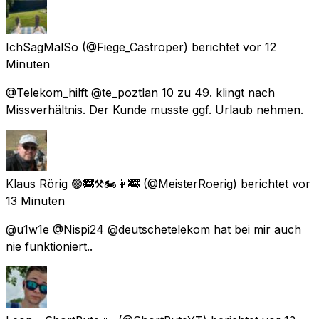
IchSagMalSo
(@Fiege_Castroper) berichtet
vor 12
Minuten
@Telekom_hilft @te_poztlan 10 zu 49. klingt nach
Missverhältnis. Der Kunde musste ggf. Urlaub nehmen.
Klaus Rörig 🟢🚒⚒🏍👩‍🚒
(@MeisterRoerig) berichtet
vor
13 Minuten
@u1w1e @Nispi24 @deutschetelekom hat bei mir auch
nie funktioniert..