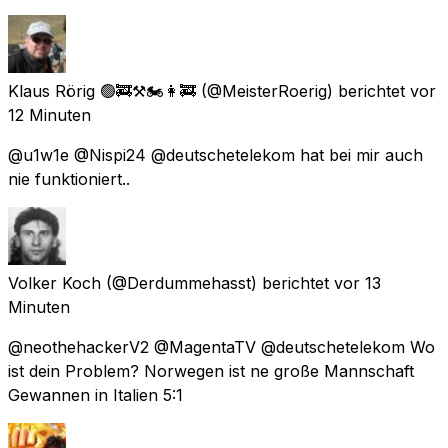
Klaus Rörig 🟢🚒⚒🏍👩‍🚒
(@MeisterRoerig) berichtet
vor
12 Minuten
@u1w1e @Nispi24 @deutschetelekom hat bei mir auch
nie funktioniert..
Volker Koch
(@Derdummehasst) berichtet
vor 13
Minuten
@neothehackerV2 @MagentaTV @deutschetelekom Wo
ist dein Problem? Norwegen ist ne große Mannschaft
Gewannen in Italien 5:1