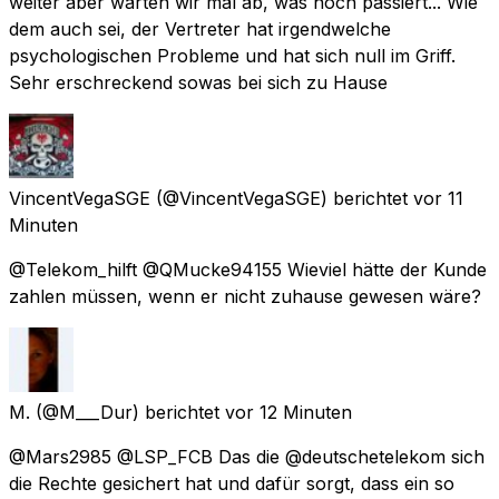
weiter aber warten wir mal ab, was noch passiert... Wie
dem auch sei, der Vertreter hat irgendwelche
psychologischen Probleme und hat sich null im Griff.
Sehr erschreckend sowas bei sich zu Hause
VincentVegaSGE
(@VincentVegaSGE) berichtet
vor 11
Minuten
@Telekom_hilft @QMucke94155 Wieviel hätte der Kunde
zahlen müssen, wenn er nicht zuhause gewesen wäre?
M.
(@M___Dur) berichtet
vor 12 Minuten
@Mars2985 @LSP_FCB Das die @deutschetelekom sich
die Rechte gesichert hat und dafür sorgt, dass ein so