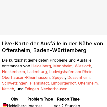
Live-Karte der Ausfälle in der Nähe von
Oftersheim, Baden-Württemberg
Die kürzlichst gemeldeten Probleme und Ausfälle
entstanden von
Heidelberg
,
Mannheim
,
Wiesloch
,
Hockenheim
,
Ladenburg
,
Ludwigshafen am Rhein
,
Oberhausen-Rheinhausen
,
Speyer
,
Dossenheim
,
Schwetzingen
,
Plankstadt
,
Limburgerhof
,
Oftersheim
,
Ketsch
, und
Edingen-Neckarhausen
.
City
Problem Type
Report Time
Heidelberg
Internet
vor 2 Stunden