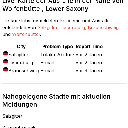
Live-Karte der Ausfälle in der Nähe von
Wolfenbüttel, Lower Saxony
Die kürzlichst gemeldeten Probleme und Ausfälle
entstanden von
Salzgitter
,
Liebenburg
,
Braunschweig
,
und
Wolfenbüttel
.
City
Problem Type
Report Time
Salzgitter
Totaler Absturz
vor 2 Tagen
Liebenburg
E-mail
vor 2 Tagen
Braunschweig
E-mail
vor 3 Tagen
Nahegelegene Stadte mit aktuellen
Meldungen
Salzgitter
2 recent signals