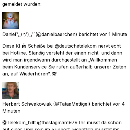
gemeldet wurden:
Daniel ᷅\_(ヅ)_/ ᷄
(@danielbaerchen) berichtet
vor 1 Minute
Diese KI 🤖 Scheiße bei @deutschetelekom nervt echt
bei Hotline. Ständig versteht der einen nicht, und dann
wird man irgendwann durchgestellt an „Willkommen
beim Kundenservice Sie rufen außerhalb unserer Zeiten
an, auf Wiederhören“. 🙈
Herbert Schwakowiak
(@TataaMettigel) berichtet
vor 4
Minuten
@Telekom_hilft @thestagman1979 Ihr müsst da schon
auf einer Linie sein im Support. Eigentlich müsstet ihr