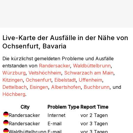
Live-Karte der Ausfälle in der Nähe von
Ochsenfurt, Bavaria
Die kürzlichst gemeldeten Probleme und Ausfälle
entstanden von
Randersacker
,
Waldbüttelbrunn
,
Würzburg
,
Veitshöchheim
,
Schwarzach am Main
,
Kitzingen
,
Ochsenfurt
,
Eibelstadt
,
Uffenheim
,
Dettelbach
,
Eisingen
,
Albertshofen
,
Buchbrunn
, und
Höchberg
.
City
Problem Type
Report Time
Randersacker
Internet
vor 2 Tagen
Randersacker
E-mail
vor 3 Tagen
Waldbüttelbrunn
E-mail
vor 3 Tagen