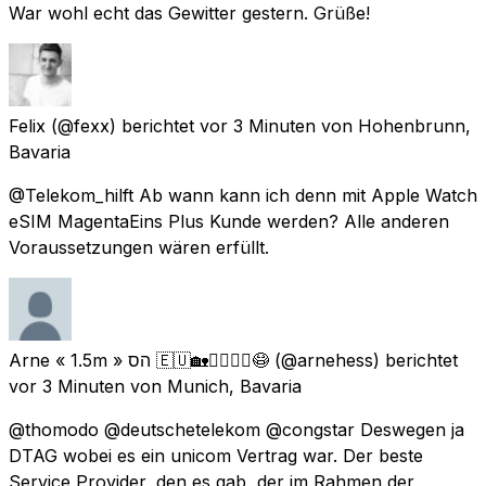
War wohl echt das Gewitter gestern. Grüße!
Felix
(@fexx) berichtet
vor 3 Minuten
von
Hohenbrunn,
Bavaria
@Telekom_hilft Ab wann kann ich denn mit Apple Watch
eSIM MagentaEins Plus Kunde werden? Alle anderen
Voraussetzungen wären erfüllt.
Arne « 1.5m » הס 🇪🇺🏡🧘‍♂️🚴‍♂️😷
(@arnehess) berichtet
vor 3 Minuten
von
Munich, Bavaria
@thomodo @deutschetelekom @congstar Deswegen ja
DTAG wobei es ein unicom Vertrag war. Der beste
Service Provider, den es gab, der im Rahmen der