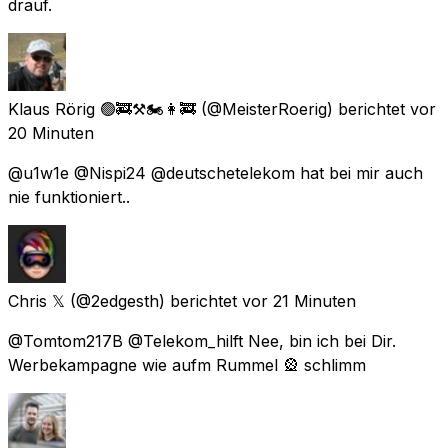
drauf.
Klaus Rörig 🟢🚒⚒🏍👩‍🚒
(@MeisterRoerig) berichtet
vor
20 Minuten
@u1w1e @Nispi24 @deutschetelekom hat bei mir auch
nie funktioniert..
Chris 𝕏
(@2edgesth) berichtet
vor 21 Minuten
@Tomtom217B @Telekom_hilft Nee, bin ich bei Dir.
Werbekampagne wie aufm Rummel 🎡 schlimm