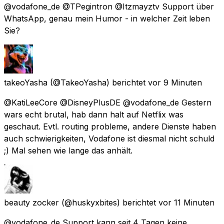
@vodafone_de @TPegintron @Itzmayztv Support über
WhatsApp, genau mein Humor - in welcher Zeit leben
Sie?
takeoYasha
(@TakeoYasha) berichtet
vor 9 Minuten
@KatiLeeCore @DisneyPlusDE @vodafone_de Gestern
wars echt brutal, hab dann halt auf Netflix was
geschaut. Evtl. routing probleme, andere Dienste haben
auch schwierigkeiten, Vodafone ist diesmal nicht schuld
;) Mal sehen wie lange das anhält.
beauty zocker
(@huskyxbites) berichtet
vor 11 Minuten
@vodafone_de Support kann seit 4 Tagen keine