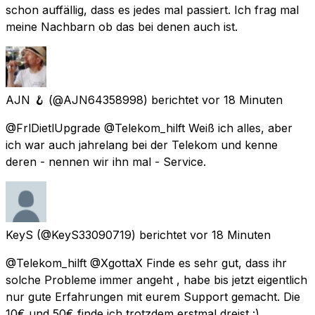
schon auffällig, dass es jedes mal passiert. Ich frag mal
meine Nachbarn ob das bei denen auch ist.
AJN 🪝
(@AJN64358998) berichtet
vor 18 Minuten
@FrlDietlUpgrade @Telekom_hilft Weiß ich alles, aber
ich war auch jahrelang bei der Telekom und kenne
deren - nennen wir ihn mal - Service.
KeyS
(@KeyS33090719) berichtet
vor 18 Minuten
@Telekom_hilft @XgottaX Finde es sehr gut, dass ihr
solche Probleme immer angeht , habe bis jetzt eigentlich
nur gute Erfahrungen mit eurem Support gemacht. Die
10€ und 50€ finde ich trotzdem erstmal dreist :)