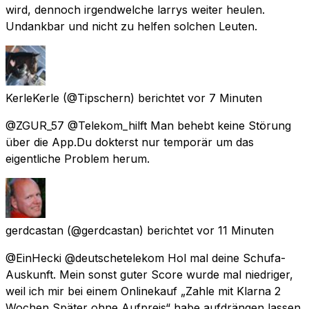
wird, dennoch irgendwelche larrys weiter heulen.
Undankbar und nicht zu helfen solchen Leuten.
KerleKerle
(@Tipschern) berichtet
vor 7 Minuten
@ZGUR_57 @Telekom_hilft Man behebt keine Störung
über die App.Du dokterst nur temporär um das
eigentliche Problem herum.
gerdcastan
(@gerdcastan) berichtet
vor 11 Minuten
@EinHecki @deutschetelekom Hol mal deine Schufa-
Auskunft. Mein sonst guter Score wurde mal niedriger,
weil ich mir bei einem Onlinekauf „Zahle mit Klarna 2
Wochen Später ohne Aufpreis“ habe aufdrängen lassen.