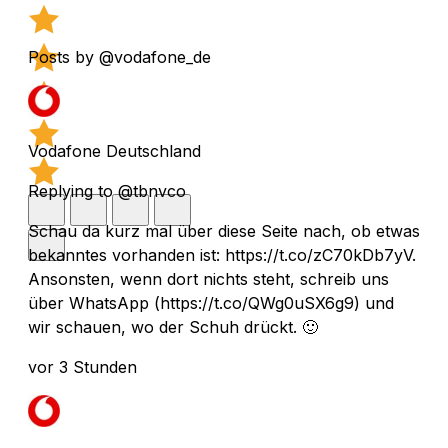
Posts by @vodafone_de
Vodafone Deutschland
Replying to @tbnvco
Schau da kurz mal über diese Seite nach, ob etwas
bekanntes vorhanden ist: https://t.co/zC70kDb7yV.
Ansonsten, wenn dort nichts steht, schreib uns
über WhatsApp (https://t.co/QWg0uSX6g9) und
wir schauen, wo der Schuh drückt. 🙂
vor 3 Stunden